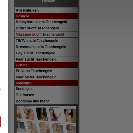
Hessen
Alle Rubriken
Gesuche
Hobbyhure sucht Taschengeld
Bizarr sucht Taschengeld
Massage sucht Taschengeld
TS/TV sucht Taschengeld
Dressman sucht Taschengeld
Gay sucht Taschengeld
Paar sucht Taschengeld
Gebote
Er bietet Taschengeld
Paar bietet Taschengeld
Sonstiges
Sonstiges
Telefonsex
Kondome und mehr