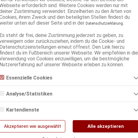
Webseite erforderlich sind. Weitere Cookies werden nur mit
deiner Zustimmung verwendet. Einzelheiten zu den Arten von
Cookies, ihrem Zweck und den beteiligten Stellen findest du
weiter unten auf dieser Seite und in der
.
Datenschutzerklärung
Es steht dir frei, deine Zustimmung jederzeit zu geben, zu
verweigern oder zurückzuziehen, indem du die Cookie- und
Datenschutzeinstellungen erneut öffnest. Den Link hierzu
findest du im Fußbereich unserer Webseite. Wir empfehlen in die
Verwendung von Cookies einzuwilligen, um die bestmögliche
Nutzererfahrung auf unserer Webseite erleben zu können.
Essenzielle Cookies
Essenzielle Cookies sind alle notwendigen Cookies, die für den Betrieb
der Webseite notwendig sind, indem Grundfunktionen ermöglicht
Analyse/Statistiken
werden. Die Webseite kann ohne diese Cookies nicht richtig
funktionieren.
Analyse- bzw. Statistikcookies sind Cookies, die der Analyse der
Webseiten-Nutzung und der Erstellung von anonymisierten
Kartendienste
Zugriffsstatistiken dienen. Sie helfen den Webseiten-Besitzern zu
verstehen, wie Besucher mit Webseiten interagieren, indem
Google Maps
Informationen anonym gesammelt und gemeldet werden.
Akzeptieren wie ausgewählt
Alle akzeptieren
Google Analytics
Wenn Sie Google Maps auf unserer Webseite nutzen, können Informationen über
Ihre Benutzung dieser Seite sowie Ihre IP-Adresse an einen Server in den USA