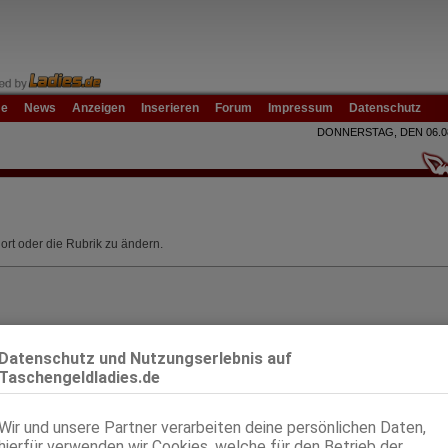
e
News
Anzeigen
Inserieren
Forum
Impressum
Datenschutz
DONNERSTAG, DEN 06.0
ort oder die Rubrik zu ändern.
Datenschutz und Nutzungserlebnis auf
Taschengeldladies.de
Wir und unsere Partner verarbeiten deine persönlichen Daten,
hierfür verwenden wir Cookies, welche für den Betrieb der