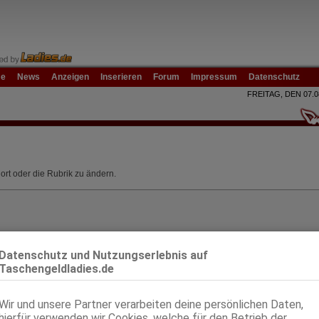
e
News
Anzeigen
Inserieren
Forum
Impressum
Datenschutz
FREITAG, DEN 07.0
ort oder die Rubrik zu ändern.
Datenschutz und Nutzungserlebnis auf
Taschengeldladies.de
Wir und unsere Partner verarbeiten deine persönlichen Daten,
hierfür verwenden wir Cookies, welche für den Betrieb der