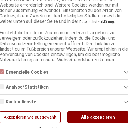
Webseite erforderlich sind. Weitere Cookies werden nur mit
deiner Zustimmung verwendet. Einzelheiten zu den Arten von
Cookies, ihrem Zweck und den beteiligten Stellen findest du
weiter unten auf dieser Seite und in der
.
Datenschutzerklärung
Es steht dir frei, deine Zustimmung jederzeit zu geben, zu
verweigern oder zurückzuziehen, indem du die Cookie- und
Datenschutzeinstellungen erneut öffnest. Den Link hierzu
findest du im Fußbereich unserer Webseite. Wir empfehlen in die
Verwendung von Cookies einzuwilligen, um die bestmögliche
Nutzererfahrung auf unserer Webseite erleben zu können.
Essenzielle Cookies
Essenzielle Cookies sind alle notwendigen Cookies, die für den Betrieb
der Webseite notwendig sind, indem Grundfunktionen ermöglicht
Analyse/Statistiken
werden. Die Webseite kann ohne diese Cookies nicht richtig
funktionieren.
Analyse- bzw. Statistikcookies sind Cookies, die der Analyse der
Webseiten-Nutzung und der Erstellung von anonymisierten
Kartendienste
Zugriffsstatistiken dienen. Sie helfen den Webseiten-Besitzern zu
verstehen, wie Besucher mit Webseiten interagieren, indem
Google Maps
Informationen anonym gesammelt und gemeldet werden.
Akzeptieren wie ausgewählt
Alle akzeptieren
Google Analytics
Wenn Sie Google Maps auf unserer Webseite nutzen, können Informationen über
Ihre Benutzung dieser Seite sowie Ihre IP-Adresse an einen Server in den USA