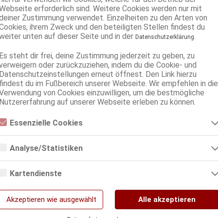
Webseite erforderlich sind. Weitere Cookies werden nur mit
deiner Zustimmung verwendet. Einzelheiten zu den Arten von
Cookies, ihrem Zweck und den beteiligten Stellen findest du
weiter unten auf dieser Seite und in der
.
Datenschutzerklärung
Es steht dir frei, deine Zustimmung jederzeit zu geben, zu
verweigern oder zurückzuziehen, indem du die Cookie- und
Datenschutzeinstellungen erneut öffnest. Den Link hierzu
findest du im Fußbereich unserer Webseite. Wir empfehlen in die
Verwendung von Cookies einzuwilligen, um die bestmögliche
Nutzererfahrung auf unserer Webseite erleben zu können.
Essenzielle Cookies
Essenzielle Cookies sind alle notwendigen Cookies, die für den Betrieb
der Webseite notwendig sind, indem Grundfunktionen ermöglicht
Analyse/Statistiken
werden. Die Webseite kann ohne diese Cookies nicht richtig
funktionieren.
Analyse- bzw. Statistikcookies sind Cookies, die der Analyse der
Webseiten-Nutzung und der Erstellung von anonymisierten
Kartendienste
Zugriffsstatistiken dienen. Sie helfen den Webseiten-Besitzern zu
verstehen, wie Besucher mit Webseiten interagieren, indem
Google Maps
Informationen anonym gesammelt und gemeldet werden.
Akzeptieren wie ausgewählt
Alle akzeptieren
Google Analytics
Wenn Sie Google Maps auf unserer Webseite nutzen, können Informationen über
Ihre Benutzung dieser Seite sowie Ihre IP-Adresse an einen Server in den USA