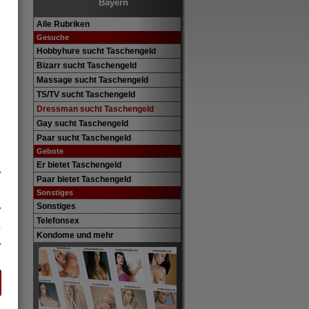
Bayern
Alle Rubriken
Gesuche
Hobbyhure sucht Taschengeld
Bizarr sucht Taschengeld
Massage sucht Taschengeld
TS/TV sucht Taschengeld
Dressman sucht Taschengeld
Gay sucht Taschengeld
Paar sucht Taschengeld
Gebote
Er bietet Taschengeld
Paar bietet Taschengeld
Sonstiges
Sonstiges
Telefonsex
Kondome und mehr