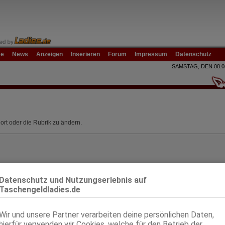
e
News
Anzeigen
Inserieren
Forum
Impressum
Datenschutz
SAMSTAG, DEN 08.0
ort oder die Rubrik zu ändern.
Datenschutz und Nutzungserlebnis auf
Taschengeldladies.de
Wir und unsere Partner verarbeiten deine persönlichen Daten,
hierfür verwenden wir Cookies, welche für den Betrieb der