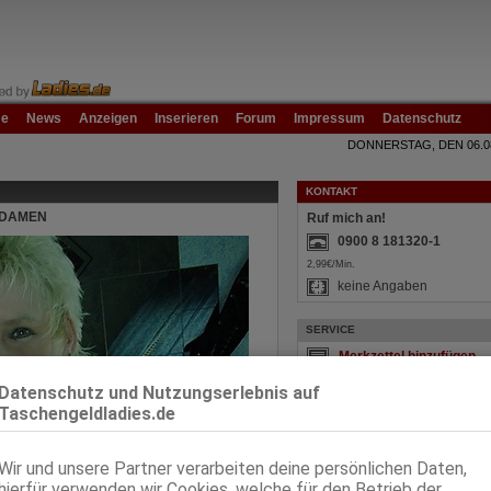
e
News
Anzeigen
Inserieren
Forum
Impressum
Datenschutz
DONNERSTAG, DEN 06.0
KONTAKT
 DAMEN
Ruf mich an!
0900 8 181320-1
2,99€/Min.
keine Angaben
SERVICE
Fehler melden
Datenschutz und Nutzungserlebnis auf
Taschengeldladies.de
COMMUNITY
Forum - mitmachen!
Wir und unsere Partner verarbeiten deine persönlichen Daten,
hierfür verwenden wir Cookies, welche für den Betrieb der