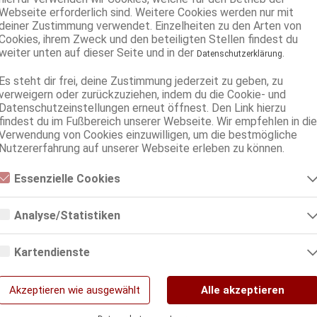
Webseite erforderlich sind. Weitere Cookies werden nur mit
deiner Zustimmung verwendet. Einzelheiten zu den Arten von
Cookies, ihrem Zweck und den beteiligten Stellen findest du
weiter unten auf dieser Seite und in der
.
Datenschutzerklärung
Es steht dir frei, deine Zustimmung jederzeit zu geben, zu
verweigern oder zurückzuziehen, indem du die Cookie- und
Datenschutzeinstellungen erneut öffnest. Den Link hierzu
findest du im Fußbereich unserer Webseite. Wir empfehlen in die
Verwendung von Cookies einzuwilligen, um die bestmögliche
Nutzererfahrung auf unserer Webseite erleben zu können.
Essenzielle Cookies
Essenzielle Cookies sind alle notwendigen Cookies, die für den Betrieb
der Webseite notwendig sind, indem Grundfunktionen ermöglicht
Analyse/Statistiken
werden. Die Webseite kann ohne diese Cookies nicht richtig
funktionieren.
Analyse- bzw. Statistikcookies sind Cookies, die der Analyse der
Webseiten-Nutzung und der Erstellung von anonymisierten
Kartendienste
Zugriffsstatistiken dienen. Sie helfen den Webseiten-Besitzern zu
verstehen, wie Besucher mit Webseiten interagieren, indem
Google Maps
Informationen anonym gesammelt und gemeldet werden.
Akzeptieren wie ausgewählt
Alle akzeptieren
Google Analytics
Wenn Sie Google Maps auf unserer Webseite nutzen, können Informationen über
Ihre Benutzung dieser Seite sowie Ihre IP-Adresse an einen Server in den USA